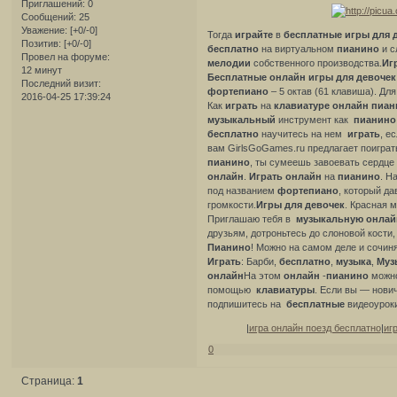
Приглашений:
0
Сообщений:
25
Уважение:
[+0/-0]
Тогда
играйте
в
бесплатные
игры
для
Позитив:
[+0/-0]
бесплатно
на виртуальном
пианино
и с
Провел на форуме:
мелодии
собственного производства.
Иг
12 минут
Бесплатные
онлайн
игры
для
девочек
Последний визит:
фортепиано
– 5 октав (61 клавиша). Дл
2016-04-25 17:39:24
Как
играть
на
клавиатуре
онлайн
пиан
музыкальный
инструмент как
пианино
бесплатно
научитесь на нем
играть
, е
вам GirlsGoGames.ru предлагает поиграт
пианино
, ты сумеешь завоевать сердце 
онлайн
.
Играть
онлайн
на
пианино
. Н
под названием
фортепиано
, который д
громкости.
Игры
для
девочек
. Красная 
Приглашаю тебя в
музыкальную
онлай
друзьям, дотроньтесь до слоновой кости
Пианино
! Можно на самом деле и сочин
Играть
: Барби,
бесплатно
,
музыка
,
Муз
онлайн
На этом
онлайн
-
пианино
можн
помощью
клавиатуры
. Если вы — нови
подпишитесь на
бесплатные
видеоурок
|
игра онлайн поезд бесплатно
|
игр
0
Страница:
1