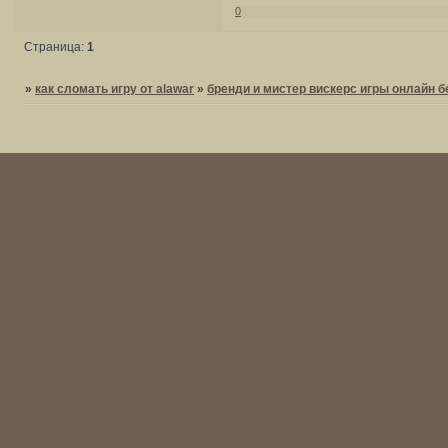
0
Страница:
1
»
как сломать игру от alawar
»
бренди и мистер вискерс игры онлайн 