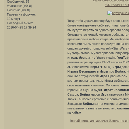
Сообщений:
25
Уважение:
[+0/-0]
Позитив:
[+0/-0]
Провел на форуме:
12 минут
Тогда тебе идеально подойдут военные
и
Последний визит:
более манёвреннее себя вести на поле б
2016-04-25 17:39:24
вы будете
играть
за одного бравого солд
большинство людей, которые собираютс
практически в любом жанре.Мы отобрали
которыми вы сможете насладиться на на
спасая друзей от опасностей.«Star Wars»
мультфильмов, мультсериалов, видеоигр
играть
бесплатно
.You're viewing
YouTub
ролевая
игра
, пройдет 21-23 августа 200
3D Shockwave,
Игры
HTML5,
игры
для A
Играть
Бесплатно
в
Игры
про
Война
. 
боишься трудностей!
Игра
Правила
вой
крутым военачальником.
Игры
война
он
свое называться воином. Хорошие
онла
героям не скучно будет
играть
бесплат
Сакура:
Война
миров
Игра
стрелялка М
Tanks Танковые сражения с реалистично
Звездные
Войны
взяты мотивы знамени
повелителя, станьте им вместе с
онлай
на сайте!
|
онлайн игры для девочек бесплатно и