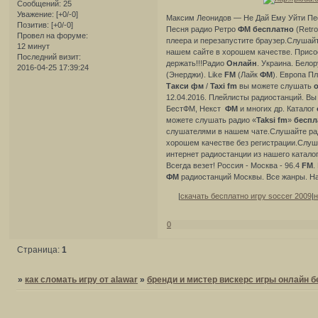
Сообщений:
25
Уважение:
[+0/-0]
Максим Леонидов — Не Дай Ему Уйти Пе
Позитив:
[+0/-0]
Песня радио Ретро
ФМ
бесплатно
(Retr
Провел на форуме:
плеера и перезапустите браузер.Слушай
12 минут
нашем сайте в хорошем качестве. Прис
Последний визит:
держать!!!Радио
Онлайн
. Украина. Бело
2016-04-25 17:39:24
(Энерджи). Like
FM
(Лайк
ФМ
). Европа П
Такси
фм
/
Taxi
fm
вы можете слушать
12.04.2016. Плейлисты радиостанций. Вы
БестФМ, Некст
ФМ
и многих др. Каталог
можете слушать радио «
Taksi
fm
»
беспл
слушателями в нашем чате.Слушайте р
хорошем качестве без регистрации.Слу
интернет радиостанции из нашего катал
Всегда везет! Россия - Москва - 96.4
FM
.
ФМ
радиостанций Москвы. Все жанры. Н
|
скачать бесплатно игру soccer 2009
|
н
0
Страница:
1
»
как сломать игру от alawar
»
бренди и мистер вискерс игры онлайн 